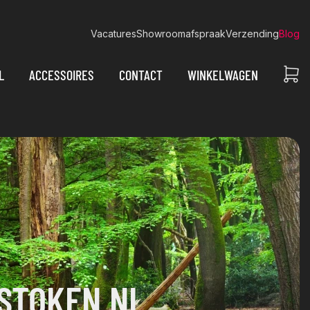
Vacatures
Showroomafspraak
Verzending
Blog
L
ACCESSOIRES
CONTACT
WINKELWAGEN
STOKEN.NL