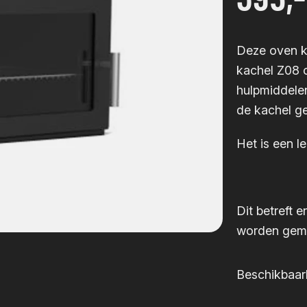
Deze oven k
kachel Z08 o
hulpmiddele
de kachel ge
Het is een l
Dit betreft 
worden gem
Beschikbaar