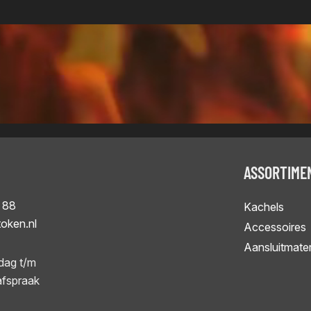
ASSORTIME
 88
Kachels
token.nl
Accessoires
Aansluitmater
dag t/m
afspraak