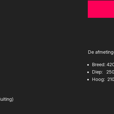
De afmetinge
Breed: 4
Diep: 25
Hoog: 21
iting)