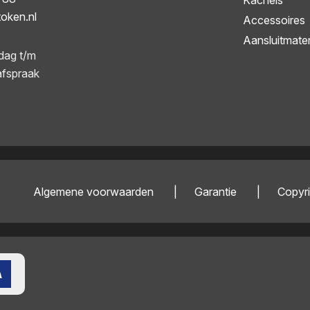
Kachels
token.nl
Accessoires
Aansluitmater
dag t/m
afspraak
Algemene voorwaarden
Garantie
Copyri