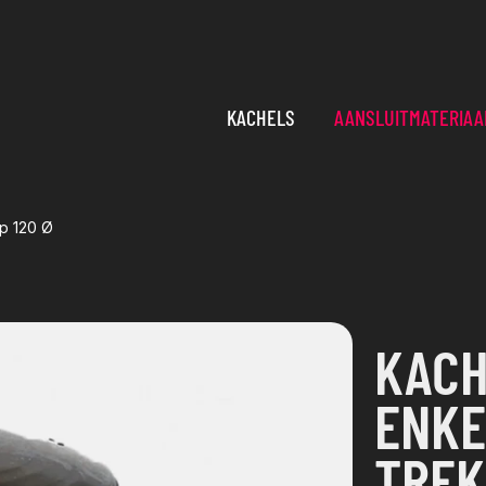
KACHELS
AANSLUITMATERIAA
p 120 Ø
KACH
ENKE
TREK