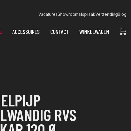
Vacatures
Showroomafspraak
Verzending
Blog
L
ACCESSOIRES
CONTACT
WINKELWAGEN
ELPIJP
LWANDIG RVS
KAP 120 Ø